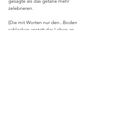
gesagte als das getane mehr 
zelebrieren. 
(Die mit Worten nur den...Boden 
schlecken anstatt das Leben an 
zupacken und wirklich zu entdecken)
Tags:
philosophy
art
culture
Natur
music
poetry
philosophy
See All
Recent Posts